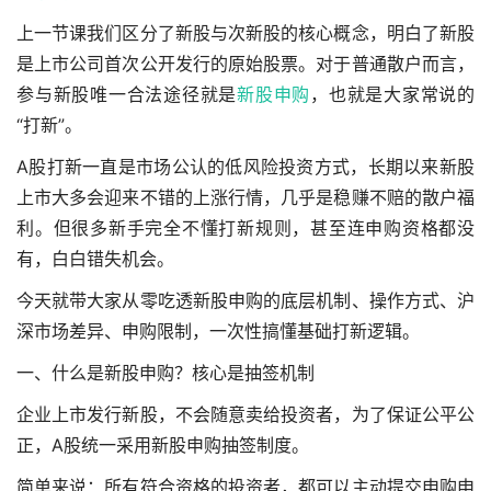
上一节课我们区分了新股与次新股的核心概念，明白了新股
是上市公司首次公开发行的原始股票。对于普通散户而言，
参与新股唯一合法途径就是
新股申购
，也就是大家常说的
“打新”。
A股打新一直是市场公认的低风险投资方式，长期以来新股
上市大多会迎来不错的上涨行情，几乎是稳赚不赔的散户福
利。但很多新手完全不懂打新规则，甚至连申购资格都没
有，白白错失机会。
今天就带大家从零吃透新股申购的底层机制、操作方式、沪
深市场差异、申购限制，一次性搞懂基础打新逻辑。
一、什么是新股申购？核心是抽签机制
企业上市发行新股，不会随意卖给投资者，为了保证公平公
正，A股统一采用新股申购抽签制度。
简单来说：所有符合资格的投资者，都可以主动提交申购申