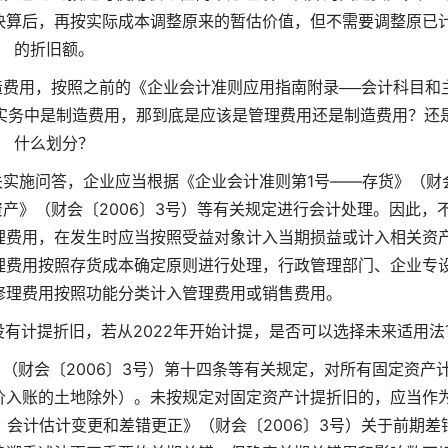
决算后，再按实际成本调整原来的暂估价值，但不需要调整原已
的折旧额。
费用，按照之前的《企业会计准则应用指南附录──会计科目和
实务中是制造费用，那到底是应该是管理费用还是制造费用？还
什么划分？
实施问答，企业应当根据《企业会计准则第1号——存货》（财
资产》（财会〔2006〕3号）等有关规定进行会计处理。因此，
理费用，在发生时应当按照受益对象计入当期损益或计入相关资
理费用按照存货成本确定原则进行处理，行政管理部门、企业专
修理费用按照功能分类计入管理费用或销售费用。
没有计提折旧，若从2022年开始计提，是否可以选择未来适用法
（财会〔2006〕3号）第十四条等有关规定，对所有固定资产
价入账的土地除外）。未按规定对固定资产计提折旧的，应当作
、会计估计变更和差错更正》（财会〔2006〕3号）关于前期差