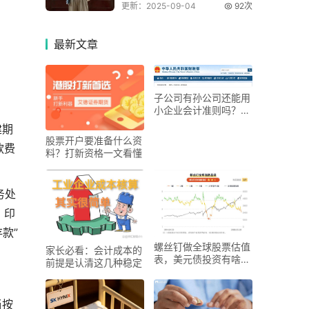
更新：2025-09-04
92次
最新
文章
子公司有孙公司还能用
小企业会计准则吗？集
团内母子公司定义关键
建期
股票开户要准备什么资
款费
料？打新资格一文看懂
务处
、印
款”
螺丝钉做全球股票估值
家长必看：会计成本的
表，美元债投资有啥讲
前提是认清这几种稳定
究？
当按