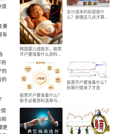
计提
会计成本的前提是什
么？搞懂这几点才算入
门
主要
是有
韩国婴儿成股东，股票
会
开户要准备什么资料？
家长算盘打得响
不符
产的
设的
股票开户要准备什么？
别等行情来了才急
股票开户要准备什么？
？
新手必看资料清单与避
坑指南
计提
为前
错更