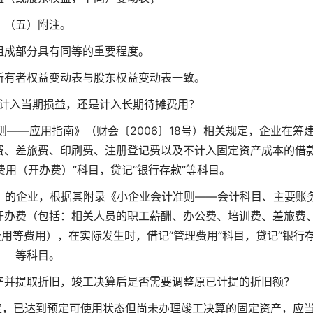
（五）附注。
组成部分具有同等的重要程度。
所有者权益变动表与股东权益变动表一致。
计入当期损益，还是计入长期待摊费用？
——应用指南》（财会〔2006〕18号）相关规定，企业在筹
费、差旅费、印刷费、注册登记费以及不计入固定资产成本的借
费用（开办费）”科目，贷记“银行存款”等科目。
7号）的企业，根据其附录《小企业会计准则——会计科目、主要账
开办费（包括：相关人员的职工薪酬、办公费、培训费、差旅费
用等费用），在实际发生时，借记“管理费用”科目，贷记“银行存
等科目。
产并提取折旧，竣工决算后是否需要调整原已计提的折旧额？
规定，已达到预定可使用状态但尚未办理竣工决算的固定资产，应