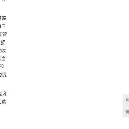
普遍
1日
年营
依据
业收
以当
即
为提
接和
任选