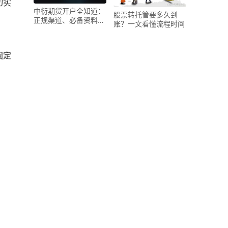
切实
中衍期货开户全知道：
股票转托管要多久到
正规渠道、必备资料及
账？一文看懂流程时间
安全要点
固定
？