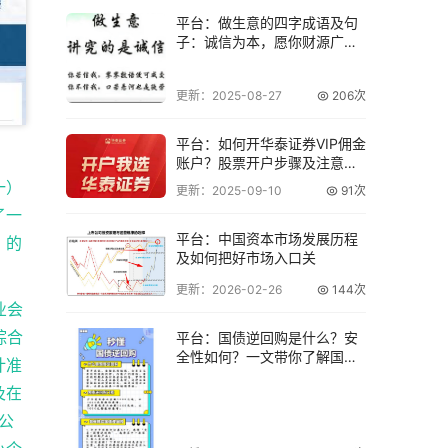
平台：做生意的四字成语及句
子：诚信为本，愿你财源广
进、事业有成
更新：2025-08-27
206次
平台：如何开华泰证券VIP佣金
账户？股票开户步骤及注意事
项详解
一）
更新：2025-09-10
91次
了一
平台：中国资本市场发展历程
》的
及如何把好市场入口关
更新：2026-02-26
144次
业会
综合
平台：国债逆回购是什么？安
全性如何？一文带你了解国债
计准
逆回购
及在
公