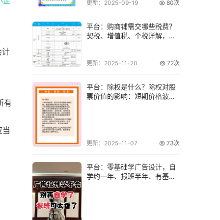
小企
更新：2025-09-19
80次
平台：购商铺需交哪些税费？
契税、增值税、个税详解，附
费用表格
会计
更新：2025-11-20
72次
？
平台：除权是什么？除权对股
票价值的影响：短期价格波动
所有
与长期投资逻辑
应当
更新：2025-11-07
73次
平台：零基础学广告设计，自
学约一年、报班半年、有基础
三四月？