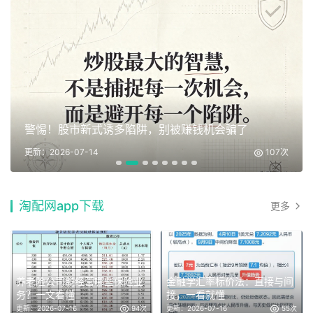
警惕！股市新式诱多陷阱，别被赚钱机会骗了
更新：2026-07-14
107次
淘配网app下载
更多
养老险公司能经营哪些保险业
金融学汇率标价法：直接与间
务？一文看懂
接，一看就懂
更新：2026-07-16
94次
更新：2026-07-16
55次