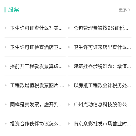
股票
更多
卫生许可证查什么？美发店老板必看的检查重点
总包管理费被按9%征税？来看这张增值税发票图片避坑
卫生许可证检查酒店卫生，重点查床上用品和卫生间
卫生许可证来店里查什么？春节前重点检查这6项
提前开工程款发票算虚开吗？稽查风险与合规要点
建筑挂靠涉税难题：增值税与所得税纳税主体认定标准不同
工程款增值税发票图片 虚开案律师怎么选
以房抵工程款会计税务处理及核心原则与房企会计处理要点
同样是卖发票，虚开判无期，非法出售只判5年，生死线在哪
广州点动信息科技股份公司：粤港中型企业服务专家
投资合作伙伴协议怎么写？2025 年格式模板及关键要素全解析
南京众彩批发市场营业时间 榴莲直采价更低