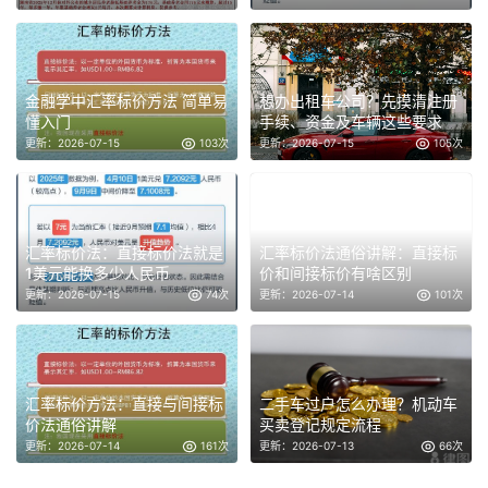
金融学中汇率标价方法 简单易
想办出租车公司？先摸清注册
懂入门
手续、资金及车辆这些要求
更新：2026-07-15
103次
更新：2026-07-15
105次
汇率标价法：直接标价法就是
汇率标价法通俗讲解：直接标
1美元能换多少人民币
价和间接标价有啥区别
更新：2026-07-15
74次
更新：2026-07-14
101次
汇率标价方法：直接与间接标
二手车过户怎么办理？机动车
价法通俗讲解
买卖登记规定流程
更新：2026-07-14
161次
更新：2026-07-13
66次